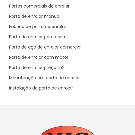
vitrines de lojas, estacionamentos fechados,
Portas comerciais de enrolar
shoppings e galpões industriais com circulação
constante. Ele une segurança e transparência
Porta de enrolar manual
com um visual moderno e adaptável a diferentes
estilos arquitetônicos.
Fábrica de porta de enrolar
Porta de enrolar para casa
Outro fator que agrega valor ao sistema é a
compatibilidade com motores de alta rotação e
Porta de aço de enrolar comercial
sistemas de automação de última geração, que
Porta de enrolar com motor
permitem controle remoto, sensores de presença
e integração com sistemas de segurança
Porta de enrolar preço m2
perimetral.
Manutenção em porta de enrolar
Entre os diferenciais estão:
Instalação de porta de enrolar
Durabilidade superior:
garante maior vida útil
mesmo em ambientes agressivos.
Facilidade de aplicação:
pode ser instalada
com agilidade e sem necessidade de grandes
adaptações.
Visual técnico refinado:
ideal para ambientes