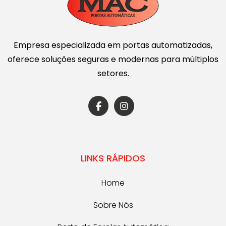
comerciais onde a estética também é parte do
negócio.
Ventilação e visibilidade:
sem abrir mão do
controle de acesso.
Empresa especializada em portas automatizadas,
Integração com sistemas automatizados:
oferece soluções seguras e modernas para múltiplos
compatível com as principais tecnologias do
setores.
mercado.
Portão Transvision em São
Paulo: soluções com
instalação técnica qualificada
A demanda por portão Transvision em São Paulo e
no ABC Paulista cresceu significativamente,
principalmente em regiões comerciais e
LINKS RÁPIDOS
industriais que buscam proteção inteligente.
Ambientes como centros logísticos, depósitos de
Home
alto valor e comércios de rua de alto fluxo
precisam de uma solução que una controle de
Sobre Nós
acesso, resistência e design funcional —
exatamente o que o modelo Transvision entrega.