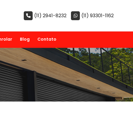
(11) 2941-8232
(11) 93301-1162
nrolar
Blog
Contato