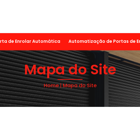
rta de Enrolar Automática
Automatização de Portas de E
Mapa do Site
Home
|
Mapa do Site