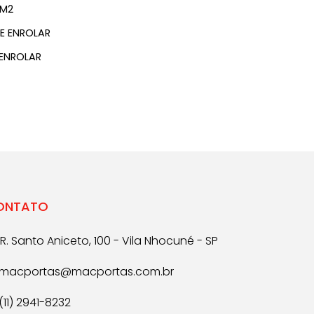
 M2
E ENROLAR
 ENROLAR
ONTATO
R. Santo Aniceto, 100 - Vila Nhocuné - SP
macportas@macportas.com.br
(11) 2941-8232